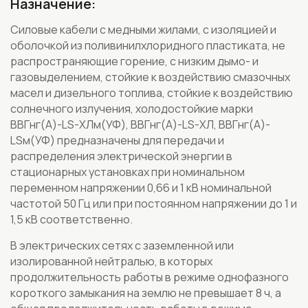
Назначение:
Силовые кабели с медными жилами, с изоляцией и
оболочкой из поливинилхлоридного пластиката, не
распространяющие горение, с низким дымо- и
газовыделением, стойкие к воздействию смазочных
масел и дизельного топлива, стойкие к воздействию
солнечного излучения, холодостойкие марки
ВВГнг(А)-LS-ХЛм(УФ), ВВГнг(А)-LS-ХЛ, ВВГнг(А)-
LSм(УФ) предназначены для передачи и
распределения электрической энергии в
стационарных установках при номинальном
переменном напряжении 0,66 и 1 кВ номинальной
частотой 50 Гц или при постоянном напряжении до 1 и
1,5 кВ соответственно.
В электрических сетях с заземленной или
изолированной нейтралью, в которых
продолжительность работы в режиме однофазного
короткого замыкания на землю не превышает 8 ч, а